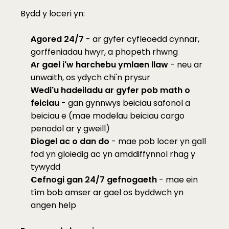
Bydd y loceri yn:
Agored 24/7
 - ar gyfer cyfleoedd cynnar, 
gorffeniadau hwyr, a phopeth rhwng
Ar gael i'w harchebu ymlaen llaw
 - neu ar 
unwaith, os ydych chi'n prysur
Wedi'u hadeiladu ar gyfer pob math o 
feiciau
 - gan gynnwys beiciau safonol a 
beiciau e (mae modelau beiciau cargo 
penodol ar y gweill)
Diogel ac o dan do
 - mae pob locer yn gall 
fod yn gloiedig ac yn amddiffynnol rhag y 
tywydd
Cefnogi gan 24/7 gefnogaeth
 - mae ein 
tîm bob amser ar gael os byddwch yn 
angen help