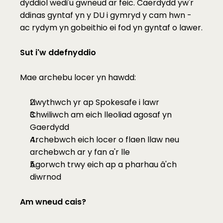
dyddiol wedi'u gwneud ar feic. Caerdydd yw'r 
ddinas gyntaf yn y DU i gymryd y cam hwn - 
ac rydym yn gobeithio ei fod yn gyntaf o lawer.
Sut i'w ddefnyddio
Mae archebu locer yn hawdd:
Llwythwch yr ap Spokesafe i lawr 
Chwiliwch am eich lleoliad agosaf yn 
Gaerdydd
Archebwch eich locer o flaen llaw neu 
archebwch ar y fan a'r lle
Agorwch trwy eich ap a pharhau â'ch 
diwrnod
Am wneud cais?