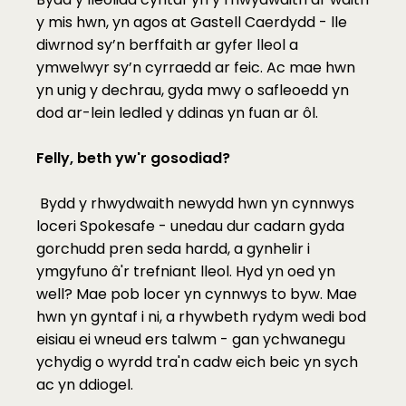
y mis hwn, yn agos at Gastell Caerdydd - lle 
diwrnod sy’n berffaith ar gyfer lleol a 
ymwelwyr sy’n cyrraedd ar feic. Ac mae hwn 
yn unig y dechrau, gyda mwy o safleoedd yn 
dod ar-lein ledled y ddinas yn fuan ar ôl.
Felly, beth yw'r gosodiad?
 Bydd y rhwydwaith newydd hwn yn cynnwys 
loceri Spokesafe - unedau dur cadarn gyda 
gorchudd pren seda hardd, a gynhelir i 
ymgyfuno â'r trefniant lleol. Hyd yn oed yn 
well? Mae pob locer yn cynnwys to byw. Mae 
hwn yn gyntaf i ni, a rhywbeth rydym wedi bod 
eisiau ei wneud ers talwm - gan ychwanegu 
ychydig o wyrdd tra'n cadw eich beic yn sych 
ac yn ddiogel.