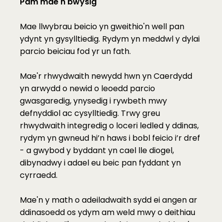
Pam mae'n bwysig
Mae llwybrau beicio yn gweithio'n well pan 
ydynt yn gysylltiedig. Rydym yn meddwl y dylai 
parcio beiciau fod yr un fath.
Mae'r rhwydwaith newydd hwn yn Caerdydd 
yn arwydd o newid o leoedd parcio 
gwasgaredig, ynysedig i rywbeth mwy 
defnyddiol ac cysylltiedig. Trwy greu 
rhwydwaith integredig o loceri ledled y ddinas, 
rydym yn gwneud hi’n haws i bobl feicio i’r dref 
- a gwybod y byddant yn cael lle diogel, 
dibynadwy i adael eu beic pan fyddant yn 
cyrraedd.
Mae'n y math o adeiladwaith sydd ei angen ar 
ddinasoedd os ydym am weld mwy o deithiau 