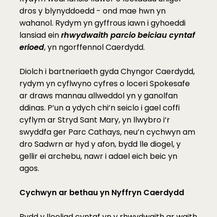
dros y blynyddoedd - ond mae hwn yn 
wahanol. Rydym yn gyffrous iawn i gyhoeddi 
lansiad ein 
rhwydwaith parcio beiciau cyntaf 
erioed
, yn ngorffennol Caerdydd.
Diolch i bartneriaeth gyda Chyngor Caerdydd, 
rydym yn cyflwyno cyfres o loceri Spokesafe 
ar draws mannau allweddol yn y ganolfan 
ddinas. P’un a ydych chi’n seiclo i gael coffi 
cyflym ar Stryd Sant Mary, yn llwybro i’r 
swyddfa ger Parc Cathays, neu’n cychwyn am 
dro Sadwrn ar hyd y afon, bydd lle diogel, y 
gellir ei archebu, nawr i adael eich beic yn 
agos.
Cychwyn ar bethau yn Nyffryn Caerdydd
Bydd y lleoliad cyntaf yn y rhwydwaith ar waith 