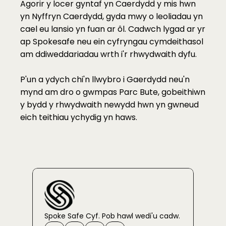
Agorir y locer gyntaf yn Caerdydd y mis hwn 
yn Nyffryn Caerdydd, gyda mwy o leoliadau yn 
cael eu lansio yn fuan ar ôl. Cadwch lygad ar yr 
ap Spokesafe neu ein cyfryngau cymdeithasol 
am ddiweddariadau wrth i'r rhwydwaith dyfu.
P'un a ydych chi'n llwybro i Gaerdydd neu'n 
mynd am dro o gwmpas Parc Bute, gobeithiwn 
y bydd y rhwydwaith newydd hwn yn gwneud 
eich teithiau ychydig yn haws.
Spoke Safe Cyf. Pob hawl wedi'u cadw.