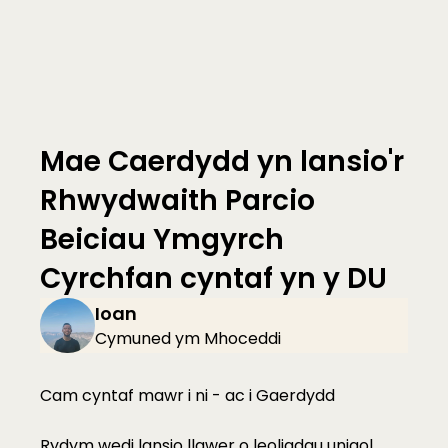
Mae Caerdydd yn lansio'r 
Rhwydwaith Parcio 
Beiciau Ymgyrch 
Cyrchfan cyntaf yn y DU
Ioan
Cymuned ym Mhoceddi
Cam cyntaf mawr i ni - ac i Gaerdydd
Rydym wedi lansio llawer o leoliadau unigol 