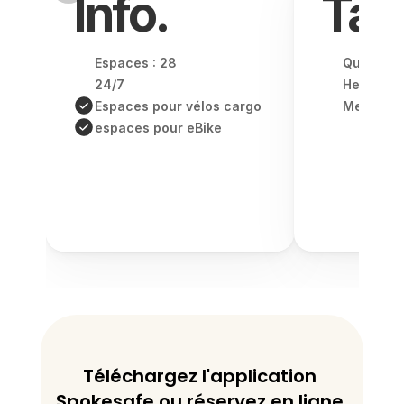
Info.
Tari
Espaces : 28
Quotidien
24/7
Hebdomad
Espaces pour vélos cargo
Mensuel -
espaces pour eBike
Téléchargez l'application 
Spokesafe ou réservez en ligne 