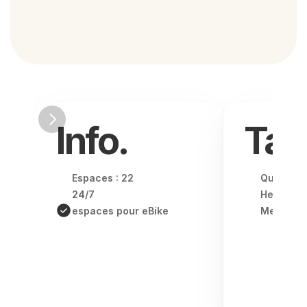
Info.
Tari
Espaces : 22
Quotidien
24/7
Hebdomad
espaces pour eBike
Mensuel -