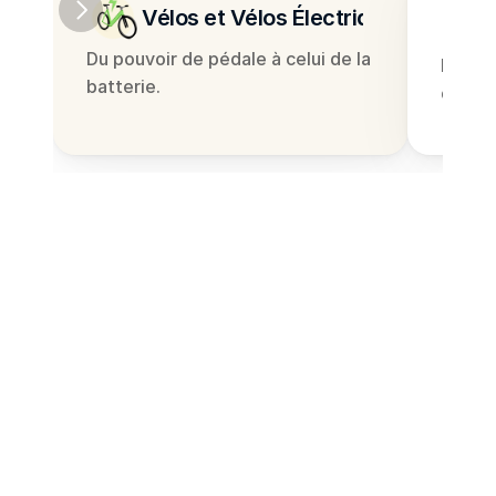
vehicles at your fingertips.
Vélos et Vélos Électriques
Du pouvoir de pédale à celui de la 
Des es
batterie.
des vé
Plus numerous on-site facilities to 
keep you and your vehicle rolling 
along.
Choisissez des emplacements 