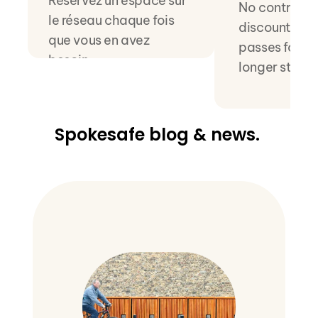
Réservez un espace sur 
No contract - 
le réseau chaque fois 
discounted w
que vous en avez 
passes for sli
besoin.
longer stays.
Spokesafe blog & news. 