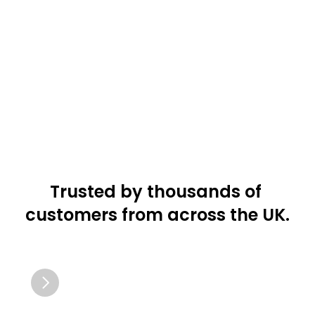
réparation et 
pompe
Gardez votre véhicule sur 
la route.
Points de recharge
Chargez lorsque vous êtes 
garé.
Trusted by thousands of 
customers from across the UK.
"Excellent emplacement. Service